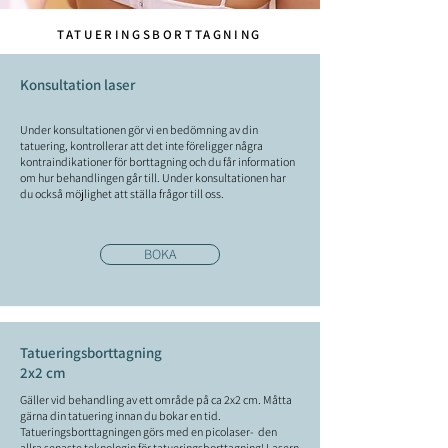
TATUERINGSBORTTAGNING
Konsultation laser
Under konsultationen gör vi en bedömning av din
tatuering, kontrollerar att det inte föreligger några
kontraindikationer för borttagning och du får information
om hur behandlingen går till. Under konsultationen har
du också möjlighet att ställa frågor till oss.
BOKA
Tatueringsborttagning
2x2 cm
Gäller vid behandling av ett område på ca 2x2 cm. Måtta
gärna din tatuering innan du bokar en tid.
Tatueringsborttagningen görs med en picolaser- den
allra senaste teknologin för tatueringsborttagning! Lasern