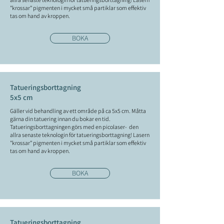
"krossar" pigmenten i mycket små partiklar som effektiv
tas om hand av kroppen.
BOKA
Tatueringsborttagning
5x5 cm
Gäller vid behandling av ett område på ca 5x5 cm. Måtta
gärna din tatuering innan du bokar en tid.
Tatueringsborttagningen görs med en picolaser- den
allra senaste teknologin för tatueringsborttagning! Lasern
"krossar" pigmenten i mycket små partiklar som effektiv
tas om hand av kroppen.
BOKA
Tatueringsborttagning