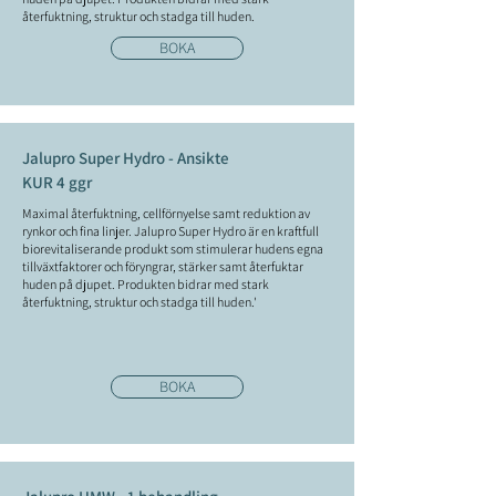
återfuktning, struktur och stadga till huden.
BOKA
Jalupro Super Hydro - Ansikte
KUR 4 ggr
Maximal återfuktning, cellförnyelse samt reduktion av
rynkor och fina linjer. Jalupro Super Hydro är en kraftfull
biorevitaliserande produkt som stimulerar hudens egna
tillväxtfaktorer och föryngrar, stärker samt återfuktar
huden på djupet. Produkten bidrar med stark
återfuktning, struktur och stadga till huden.'
BOKA