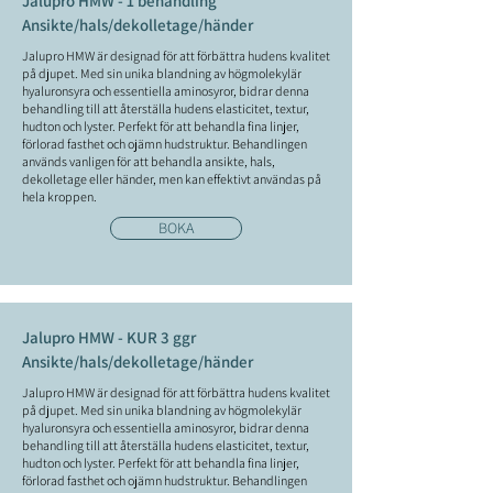
Jalupro HMW - 1 behandling
Ansikte/hals/dekolletage/händer
Jalupro HMW är designad för att förbättra hudens kvalitet
på djupet. Med sin unika blandning av högmolekylär
hyaluronsyra och essentiella aminosyror, bidrar denna
behandling till att återställa hudens elasticitet, textur,
hudton och lyster. Perfekt för att behandla fina linjer,
förlorad fasthet och ojämn hudstruktur. Behandlingen
används vanligen för att behandla ansikte, hals,
dekolletage eller händer, men kan effektivt användas på
hela kroppen.
BOKA
Jalupro HMW - KUR 3 ggr
Ansikte/hals/dekolletage/händer
Jalupro HMW är designad för att förbättra hudens kvalitet
på djupet. Med sin unika blandning av högmolekylär
hyaluronsyra och essentiella aminosyror, bidrar denna
behandling till att återställa hudens elasticitet, textur,
hudton och lyster. Perfekt för att behandla fina linjer,
förlorad fasthet och ojämn hudstruktur. Behandlingen