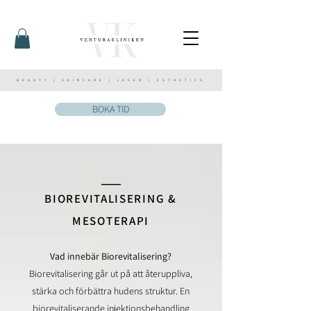
BEAUTY | SKINCARE | LASER | ESTHETICS
BOKA TID
__
BIOREVITALISERING &
MESOTERAPI
Vad innebär Biorevitalisering?
Biorevitalisering går ut på att återuppliva,
stärka och förbättra hudens struktur. En
biorevitaliserande injektionsbehandling