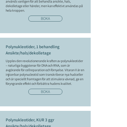
används vanligen för att behandla ansikte, hals,
dekolletage eller händer, men kan effektivt användas på
hela kroppen.
BOKA
Polynukleotider, 1 behandling
Ansikte/hals/dekolletage
Upplev den revolutionerande kraften av polynukleotider
– naturliga byggstenar för DNA och RNA, som är
avgörande för cellreparation och förnyelse. Vitaran II är en
injicerbar polynucleotid som transkriberar nya hudceller
och är speciellt framtagen för att stimulera vävnad, ge en
föryngrande effekt och förbättra hudens kvalitet.
BOKA
Polynukleotider, KUR 3 ggr
Ansikte/hals/dekolletage