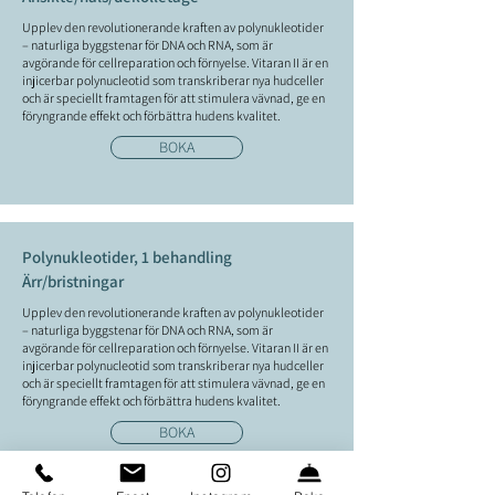
Upplev den revolutionerande kraften av polynukleotider
– naturliga byggstenar för DNA och RNA, som är
avgörande för cellreparation och förnyelse. Vitaran II är en
injicerbar polynucleotid som transkriberar nya hudceller
och är speciellt framtagen för att stimulera vävnad, ge en
föryngrande effekt och förbättra hudens kvalitet.
BOKA
Polynukleotider, 1 behandling
Ärr/bristningar
Upplev den revolutionerande kraften av polynukleotider
– naturliga byggstenar för DNA och RNA, som är
avgörande för cellreparation och förnyelse. Vitaran II är en
injicerbar polynucleotid som transkriberar nya hudceller
och är speciellt framtagen för att stimulera vävnad, ge en
föryngrande effekt och förbättra hudens kvalitet.
BOKA