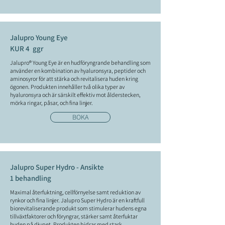
Jalupro Young Eye
KUR 4 ggr
Jalupro® Young Eye är en hudföryngrande behandling som
använder en kombination av hyaluronsyra, peptider och
aminosyror för att stärka och revitalisera huden kring
ögonen. Produkten innehåller två olika typer av
hyaluronsyra och är särskilt effektiv mot ålderstecken,
mörka ringar, påsar, och fina linjer.
BOKA
Jalupro Super Hydro - Ansikte
1 behandling
Maximal återfuktning, cellförnyelse samt reduktion av
rynkor och fina linjer. Jalupro Super Hydro är en kraftfull
biorevitaliserande produkt som stimulerar hudens egna
tillväxtfaktorer och föryngrar, stärker samt återfuktar
huden på djupet. Produkten bidrar med stark