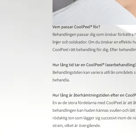
Vem passar CoolPeel® för?
Behandlingen passar dig som önskar förbättra h
linjer och solskador. Om du önskar en effektiv 
CoolPeel rätt behandling för dig. Efter behandl
Hur lång tid tar en CoolPeel® laserbehandling
Behandlingstiden kan variera utifrån områdets stor
behandla.
Hur lång är återhämtningstiden efter en Cool
En av de stora fördelarna med CoolPeel är att åt
behandlingen kan huden kännas svullen och lätt
rödaktig ton som lägger sig succesivt inom de n
stram, vilket är övergående.