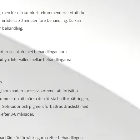
, men för din komfort rekommenderar vi att du
område ca 30 minuter före behandling. Du kan
in behandling.
gott resultat. Antalet behandlingar som
dtyp. Intervallen mellan behandlingarna
?
gt som huden succesivt kommer att fortsätta
kommer du att märka den första hudförbättringen,
er. Solskador och pigment förbättras drastiskt med
st efter 3-6 månader.
art Xide är förbättringarna efter behandlingen