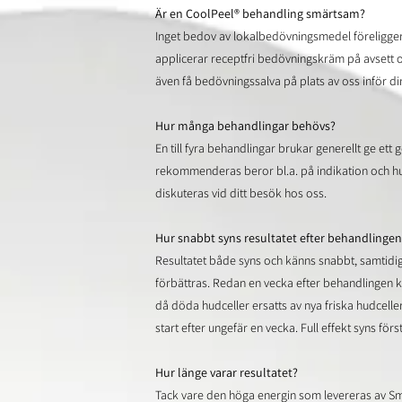
Är en CoolPeel® behandling smärtsam?
Inget bedov av lokalbedövningsmedel föreligger
applicerar receptfri bedövningskräm på avsett 
även få bedövningssalva på plats av oss inför d
Hur många behandlingar behövs?
En till fyra behandlingar brukar generellt ge ett 
rekommenderas beror bl.a. på indikation och hu
diskuteras vid ditt besök hos oss.
Hur snabbt syns resultatet efter behandlingen
Resultatet både syns och känns snabbt, samtidi
förbättras. Redan en vecka efter behandlingen 
då döda hudceller ersatts av nya friska hudcell
start efter ungefär en vecka. Full effekt syns för
Hur länge varar resultatet?
Tack vare den höga energin som levereras av Sm