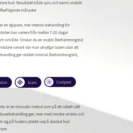
ätare hud.
Resultatet både syns och känns snabbt
 efterföljande månader.
är en djupare, mer intensiv behandling för
gstiden kan variera från mellan 7-20 dagar
och område. Önskar du en snabb återhämtningstid
ldare variant där man utnyttjar lasern utan att
handling ger istället minimal återhämtningstid,
 är en innovativ metod som på ett säkert sätt
xidlaserbehandling ger, men med mindre smärta och
in sig på hudens ytskikt varpå skadad hud
 fram.