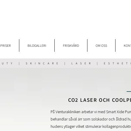
PRISER
BILDGALLERI
FRISKVÅRD
OM OSS
KON
AUTY | SKINCARE | LASER | ESTHET
CO2 LASER OCH COOLP
På Venturakliniken arbetar vi med Smart Xide Pun
behandlar såväl ärr som solskador och
åldrad h
hudens ytlager vilket stimulerar kollagenproduk