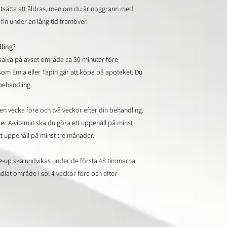
rtsätta att åldras, men om du är noggrann med
 fin under en lång tid framöver.
dling?
alva på avset område ca 30 minuter före
m Emla eller Tapin går att köpa på apoteket. Du
behandling.
n vecka före och två veckor efter din behandling.
 A-vitamin ska du göra ett uppehåll på minst
ett uppehåll på minst tre månader.
e-up ska undvikas under de första 48 timmarna
dlat område i sol 4 veckor före och efter