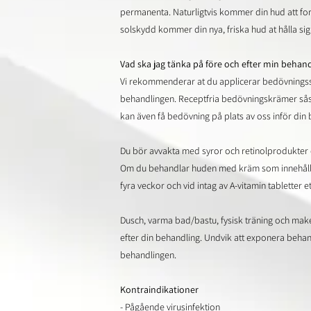
permanenta. Naturligtvis kommer din hud att fo
solskydd kommer din nya, friska hud at hålla sig
Vad ska jag tänka på före och efter min behan
Vi rekommenderar at du applicerar bedövningss
behandlingen. Receptfria bedövningskrämer såso
kan även få bedövning på plats av oss inför din 
Du bör avvakta med syror och retinolprodukter e
Om du behandlar huden med kräm som innehåller
fyra veckor och vid intag av A-vitamin tabletter 
Dusch, varma bad/bastu, fysisk träning och mak
efter din behandling. Undvik att exponera behan
behandlingen.
Kontraindikationer
- Pågående virusinfektion