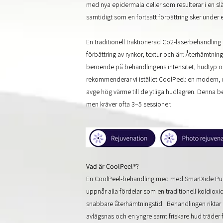
med nya epidermala celler som resulterar i en sl
samtidigt som en fortsatt förbättring sker under
En traditionell traktionerad Co2-laserbehandling 
förbättring av rynkor, textur och ärr. Återhämtnin
beroende på behandlingens intensitet, hudtyp 
rekommenderar vi istället CoolPeel: en modern, mi
avge hög värme till de ytliga hudlagren. Denna be
men kräver ofta 3–5 sessioner.
Vad är CoolPeel®?
En CoolPeel-behandling med med SmartXide Punto
uppnår alla fördelar som en traditionell koldio
snabbare återhämtningstid.
Behandlingen riktar 
avlägsnas och
en yngre samt friskare hud träder