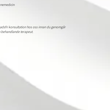
knemedicin
nadsfri konsultation hos oss innan du genomgår
n behandlande terapeut.