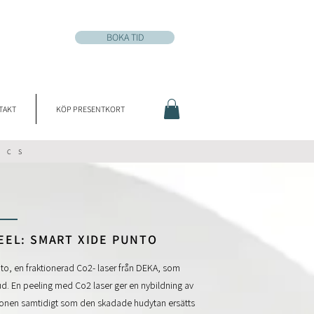
BOKA TID
TAKT
KÖP PRESENTKORT
ICS
__
EEL: SMART XIDE PUNTO
to, en fraktionerad Co2- laser från DEKA, som
ud.
En peeling med Co2 laser
ger en nybildning av
tionen samtidigt som den skadade hudytan ersätts