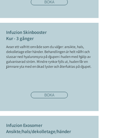
BOKA
Infuzion Skinbooster
Kur - 3 gånger
Avser ett valfritt område som du väljer: ansikte, hals,
dekolletage eller händer. Behandlingen är helt nålfri och
slussar ned hyaluronsyra på djupen i huden med hjälp av
galvaniserad ström. Mindre rynkor fylls ut, huden får en
jämnare yta med en ökad lyster och återfuktas på djupet.
BOKA
Infuzion Exosomer
Ansikte/hals/dekolletage/händer