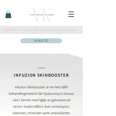
BEAUTY | SKINCARE | LASER | ESTHETICS
BOKA TID
__
INFUZION SKIN
BOOSTER
Infuzion Skinbooster är en helt nålfri
behandlingsmetod där hyaluronsyra slussas
ned i dermis med hjälp av galvaniserad
ström. Huden tillförs även aminosyror,
vitaminer, mineraler samt antioxidanter.