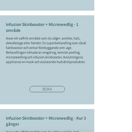
Infuzion Skinbooster + Microneedlig - 1
område
Avser ett valfritt område som du väljer: ansikte, hals,
dekolletage eller händer. En superbehandling som såväl
fuktboostar och verkar förebyggande anti-age.
Behandlingen inkluderar rengöring, kemisk peeling,
microneedling och infuzion skinbooster. Avslutningsvis
appliceras en mask och avslutande hudvårdsprodukter.
BOKA
Infuzion Skinbooster + Microneedlig - Kur 3
gånger
Avser ett valfritt område som du väljer: ansikte, hals,