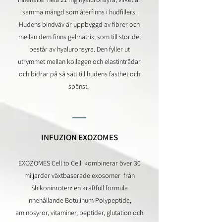
samma mängd som återfinns i hudfillers.
Hudens bindväv är uppbygg
d av fibrer och
mella
n dem finns gelmatrix, som till stor del
består av hyaluronsyra. Den fyller ut
utrymmet mellan kollagen och elastintrådar
och bidrar på så sätt till hudens fasthet och
spänst.
__
INFUZION EXOZOMES
EXOZOMES Cell to Cell kombinerar över 30
miljarder växtbaserade exosomer från
Shikoninroten: en kraftfull formula
innehållande Botulinum Polypeptide,
aminosyror, vitaminer, peptider, glutation och