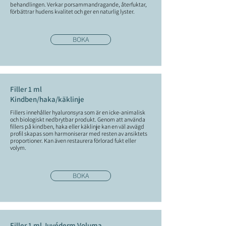
behandlingen. Verkar porsammandragande, återfuktar,
förbättrar hudens kvalitet och ger en naturlig lyster.
BOKA
Filler 1 ml
Kindben/haka/käklinje
Fillers innehåller hyaluronsyra som är en icke-animalisk
och biologiskt nedbrytbar produkt. Genom att använda
fillers på kindben, haka eller käklinje kan en väl avvägd
profil skapas som harmoniserar med resten av ansiktets
proportioner. Kan även restaurera förlorad fukt eller
volym.
BOKA
Filler 1 ml Juvéderm Voluma