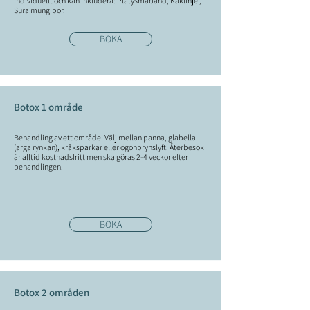
individuellt och kan inkludera: Platysmaband, Käklinje ,
Sura mungipor.
BOKA
Botox 1 område
Behandling av ett område. Välj mellan panna, glabella
(arga rynkan), kråksparkar eller ögonbrynslyft. Återbesök
är alltid kostnadsfritt men ska göras 2-4 veckor efter
behandlingen.
BOKA
Botox 2 områden