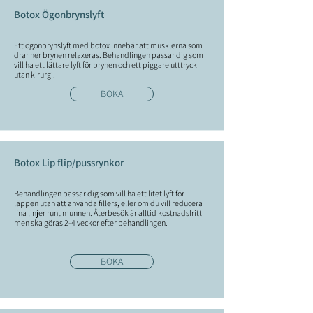
Botox Ögonbrynslyft
Ett ögonbrynslyft med botox innebär att musklerna som
drar ner brynen relaxeras. Behandlingen passar dig som
vill ha ett lättare lyft för brynen och ett piggare utttryck
utan kirurgi.
BOKA
Botox Lip flip/pussrynkor
Behandlingen passar dig som vill ha ett litet lyft för
läppen utan att använda fillers, eller om du vill reducera
fina linjer runt munnen. Återbesök är alltid kostnadsfritt
men ska göras 2-4 veckor efter behandlingen.
BOKA