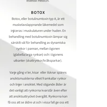
estetisk medicin.
BOTOX
Botox, eller botulinumtoxin typ A, är ett
muskelavslappnande läkemedel som
injiceras i muskulaturen under huden. En
behandling med botulinumtoxin lämpar sig
särskilt väl för behandling av dynamiska
rynkor i pannan, mellan ögonen
(glabella/arga rynkan) och i ögonens
utkanter (skattrynkor/kråksparkar).
Varje gång vi ler, kisar eller ilsknar spänns
ansiktsmusklerna vilket framkallar rynkor
och linjer i ansiktet. Med stigande ålder är
det vanligt att rynkorna kvarstår även efter
att ansiktsuttrycket övergått. Rynkorna kan
få oss att se äldre ut och i vissa fall ge oss ett