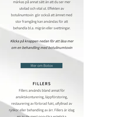
märkas på annat sätt än att du ser mer
utvilad och vital ut. Effekten av
botulinumtoxin gör också att ämnet med
stor framgång kan användas för att
behandla bl.a. migrän eller svettningar.
Klicka på knappen nedan för att läsa mer
om en behandling med botuli
numtoxin
Mer om Botox
FILLERS
Fillers används bland annat för
ansiktskonturering, läppförstoring,
restaurering av förlorad fukt, utfyllnad av
rynkor eller behandling av ärr. Fillers är idag
en av de mest populära estetiska