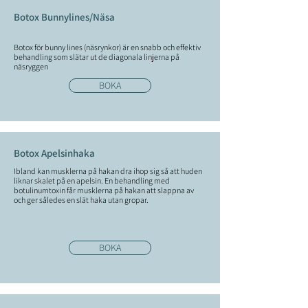
Botox Bunnylines/Näsa
Botox för bunny lines (näsrynkor) är en snabb och effektiv
behandling som slätar ut de diagonala linjerna på
näsryggen
BOKA
Botox Apelsinhaka
Ibland kan musklerna på hakan dra ihop sig så att huden
liknar skalet på en apelsin. En behandling med
botulinumtoxin får musklerna på hakan att slappna av
och ger således en slät haka utan gropar.
BOKA