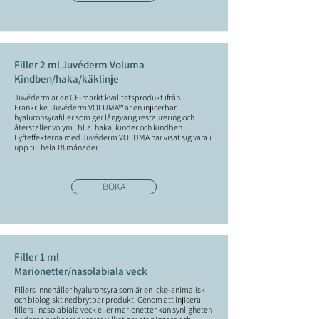
Filler 2 ml Juvéderm Voluma
Kindben/haka/käklinje
Juvéderm är en CE-märkt kvalitetsprodukt ifrån
Frankrike. Juvéderm VOLUMA™ är en injicerbar
hyaluronsyrafiller som ger långvarig restaurering och
återställer volym i bl.a. haka, kinder och kindben.
Lyfteffekterna med Juvéderm VOLUMA har visat sig vara i
upp till hela 18 månader.
BOKA
Filler 1 ml
Marionetter/nasolabiala veck
Fillers innehåller hyaluronsyra som är en icke-animalisk
och biologiskt nedbrytbar produkt. Genom att injicera
fillers i nasolabiala veck eller marionetter kan synligheten