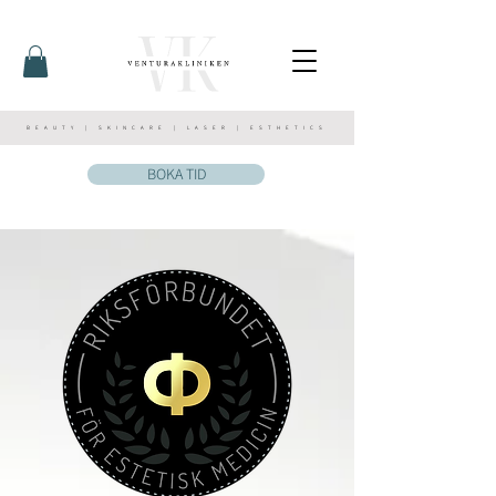
BEAUTY | SKINCARE | LASER | ESTHETICS
BOKA TID