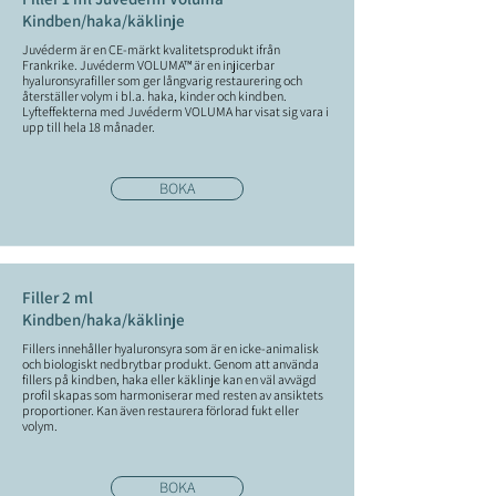
Kindben/haka/käklinje
Juvéderm är en CE-märkt kvalitetsprodukt ifrån
Frankrike. Juvéderm VOLUMA™ är en injicerbar
hyaluronsyrafiller som ger långvarig restaurering och
återställer volym i bl.a. haka, kinder och kindben.
Lyfteffekterna med Juvéderm VOLUMA har visat sig vara i
upp till hela 18 månader.
BOKA
Filler 2 ml
Kindben/haka/käklinje
Fillers innehåller hyaluronsyra som är en icke-animalisk
och biologiskt nedbrytbar produkt. Genom att använda
fillers på kindben, haka eller käklinje kan en väl avvägd
profil skapas som harmoniserar med resten av ansiktets
proportioner. Kan även restaurera förlorad fukt eller
volym.
BOKA