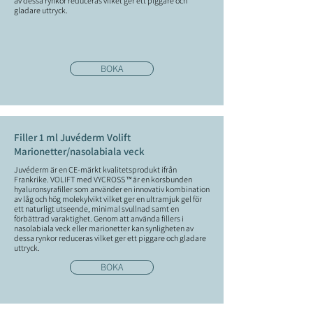
av dessa rynkor reduceras vilket ger ett piggare och
gladare uttryck.
BOKA
Filler 1 ml Juvéderm Volift
Marionetter/nasolabiala veck
Juvéderm är en CE-märkt kvalitetsprodukt ifrån
Frankrike. VOLIFT med VYCROSS ™ är en korsbunden
hyaluronsyrafiller som använder en innovativ kombination
av låg och hög molekylvikt vilket ger en ultramjuk gel för
ett naturligt utseende, minimal svullnad samt en
förbättrad varaktighet. Genom att använda fillers i
nasolabiala veck eller marionetter kan synligheten av
dessa rynkor reduceras vilket ger ett piggare och gladare
uttryck.
BOKA