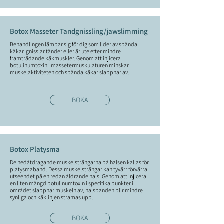
Botox Masseter Tandgnissling/jawslimming
Behandlingen lämpar sig för dig som lider av spända
käkar, gnisslar tänder eller är ute efter mindre
framträdande käkmuskler. Genom att injicera
botulinumtoxin i massetermuskulaturen minskar
muskelaktiviteten och spända käkar slappnar av.
BOKA
Botox Platysma
De nedåtdragande muskelsträngarna på halsen kallas för
platysmaband. Dessa muskelsträngar kan tyvärr förvärra
utseendet på en redan åldrande hals. Genom att injicera
en liten mängd botulinumtoxin i specifika punkter i
området slappnar muskeln av, halsbanden blir mindre
synliga och käklinjen stramas upp.
BOKA