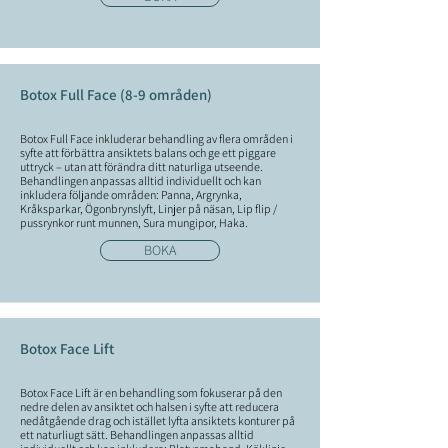
Botox Full Face (8-9 områden)
Botox Full Face inkluderar behandling av flera områden i
syfte att förbättra ansiktets balans och ge ett piggare
uttryck – utan att förändra ditt naturliga utseende.
Behandlingen anpassas alltid individuellt och kan
inkludera följande områden: Panna, Argrynka,
Kråksparkar, Ögonbrynslyft, Linjer på näsan, Lip flip /
pussrynkor runt munnen, Sura mungipor, Haka.
BOKA
Botox Face Lift
Botox Face Lift är en behandling som fokuserar på den
nedre delen av ansiktet och halsen i syfte att reducera
nedåtgående drag och istället lyfta ansiktets konturer på
ett naturliugt sätt. Behandlingen anpassas alltid