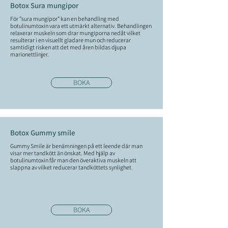
Botox Sura mungipor
För "sura mungipor" kan en behandling med
botulinumtoxin vara ett utmärkt alternativ. Behandlingen
relaxerar muskeln som drar mungiporna nedåt vilket
resulterar i en visuellt gladare mun och reducerar
samtidigt risken att det med åren bildas djupa
marionettlinjer.
BOKA
Botox Gummy smile
Gummy Smile är benämningen på ett leende där man
visar mer tandkött än önskat. Med hjälp av
botulinumtoxin får man den överaktiva muskeln att
slappna av vilket reducerar tandköttets synlighet.
BOKA