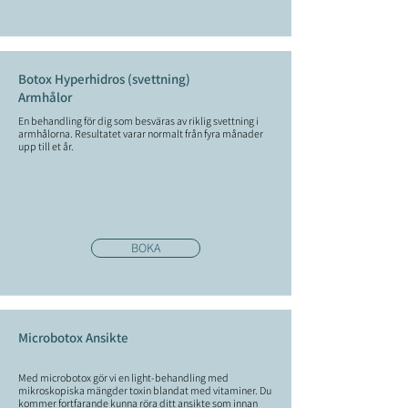
Botox Hyperhidros (svettning)
Armhålor
En behandling för dig som besväras av riklig svettning i
armhålorna. Resultatet varar normalt från fyra månader
upp till et år.
BOKA
Microbotox Ansikte
Med microbotox gör vi en light-behandling med
mikroskopiska mängder toxin blandat med vitaminer. Du
kommer fortfarande kunna röra ditt ansikte som innan