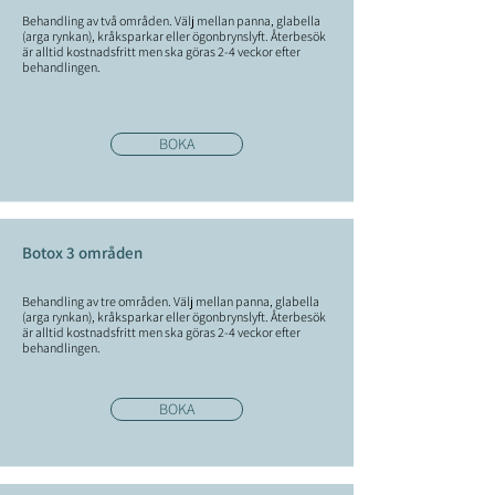
Behandling av två områden. Välj mellan panna, glabella
(arga rynkan), kråksparkar eller ögonbrynslyft. Återbesök
är alltid kostnadsfritt men ska göras 2-4 veckor efter
behandlingen.
BOKA
Botox 3 områden
Behandling av tre områden.
Välj mellan panna, glabella
(arga rynkan), kråksparkar eller ögonbrynslyft. Återbesök
är alltid kostnadsfritt men ska göras 2-4 veckor efter
behandlingen.
BOKA