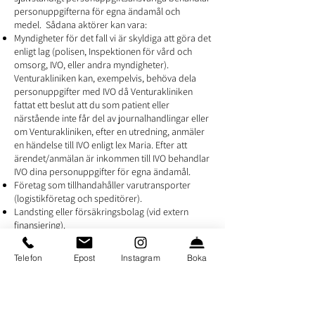
personuppgifterna för egna ändamål och
medel. Sådana aktörer kan vara:
Myndigheter för det fall vi är skyldiga att göra det
enligt lag (polisen, Inspektionen för vård och
omsorg, IVO, eller andra myndigheter).
Venturakliniken kan, exempelvis, behöva dela
personuppgifter med IVO då Venturakliniken
fattat ett beslut att du som patient eller
närstående inte får del av journalhandlingar eller
om Venturakliniken, efter en utredning, anmäler
en händelse till IVO enligt lex Maria. Efter att
ärendet/anmälan är inkommen till IVO behandlar
IVO dina personuppgifter för egna ändamål.
Företag som tillhandahåller varutransporter
(logistikföretag och speditörer).
Landsting eller försäkringsbolag (vid extern
finansiering).
Banker, betaltjänstleverantörer och kreditföretag
Facebook, Instagram och YouTube.
Telefon
Epost
Instagram
Boka
Vid beslut om remiss till en annan mottagning
kommer en remiss att skickas dit.
Eventuella recept skickas till alla svenska apotek.