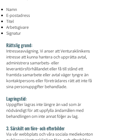
Namn
E-postadress
Titel
Arbetsgivare
Signatur
Rättslig grund:
Intresseavvägning. Vi anser att Venturaklinikens
intresse att kunna hantera och upprätta avtal,
administrera samarbets- eller
leverantörsförhållandet eller få till stånd ett
framtida samarbete eller avtal väger tyngre än
kontaktpersons eller företrädares rätt att inte få
sina personuppgifter behandlade.
Lagringstid:
Uppgifter lagras inte längre än vad som är
nödvändigt för att uppfylla ändamålen med
behandlingen om inte annat följer av lag.
3. Särskilt om före- och efterbilder
Via vår webbplats och våra sociala mediekonton
publicerar Venturakliniken före- och efterbilder