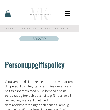
BEAUTY | SKINCARE | LASER | ESTHETICS
BOKA TID
Personuppgiftspolicy
Vi på Venturakliniken respekterar och värnar om
din personliga integritet. Vi är måna om att vara
helt transparenta med hur vi behandlar dina
personuppgifter och det är viktigt för oss att all
behandling sker i enlighet med
dataskyddsförordningen och annan tillämplig
lagstiftning. Här berättar vi hur och varför vi