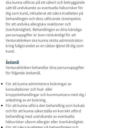
ska kunna utföras på ett säkert och betryggande
sätt till undvikande av eventuella hälsorisker för
dig som kund, inkluderat att säkra kvaliteten på
behandlingen och dess utförande (exempelvis
för att undvika allergiska reaktioner och
överkänslighet). Behandlingen av dina känsliga
personuppgifter är även nödvändigt för att
Venturakliniken ska kunna sköta administration
kring fullgörandet av en sådan tjänst till dig som
kund.
Ändamål
Venturakliniken behandlar dina personuppgifter
för följande ändamål.
För att kunna administrera bokningar av
konsultationer och hud- eller
kroppsbehandlingar och kommunicera med dig i
anledning av en bokning.
För att kunna utföra den behandling som bokats
och för att kunna säkerställa en korrekt utförd
behandling med undvikande av eventuella
hälsorisker såsom allergier eller överkänslighet.
För att säkra kvaliteten på behandlingen och