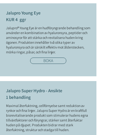
Jalupro Young Eye
KUR 4 ggr
Jalupro® Young Eye är en hudföryngrande behandling som
använder en kombination av hyaluronsyra, peptider och
aminosyror för att stärka och revitalisera huden kring
ögonen. Produkten innehåller två olika typer av
hyaluronsyra och är särskilt effektiv mot ålderstecken,
mörka ringar, påsar, och fina linjer.
BOKA
Jalupro Super Hydro - Ansikte
1 behandling
Maximal återfuktning, cellförnyelse samt reduktion av
rynkor och fina linjer. Jalupro Super Hydro är en kraftfull
biorevitaliserande produkt som stimulerar hudens egna
tillväxtfaktorer och föryngrar, stärker samt återfuktar
huden på djupet. Produkten bidrar med stark
återfuktning, struktur och stadga till huden.