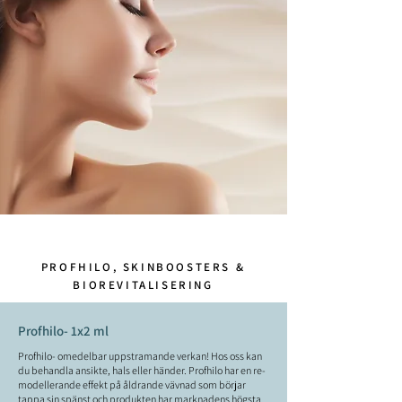
PROFHILO, SKINBOOSTERS &
BIOREVITALISERING
Profhilo- 1x2 ml
Profhilo- omedelbar uppstramande verkan! Hos oss kan
du behandla ansikte, hals eller händer. Profhilo har en re-
modellerande effekt på åldrande vävnad som börjar
tappa sin spänst och produkten har marknadens högsta