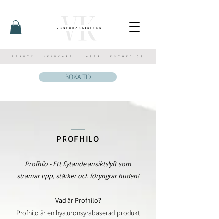
BEAUTY | SKINCARE | LASER | ESTHETICS
BOKA TID
_
_
PROFHILO
Profhilo - Ett flytande ansiktslyft som
stramar upp, stärker och föryngrar huden!
Vad är Profhilo?
Profhilo är en hyaluronsyrabaserad produkt