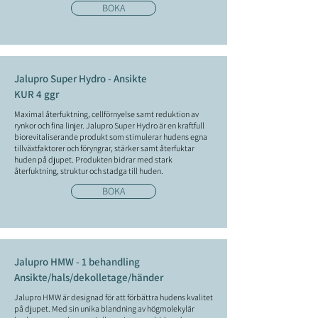
BOKA
Jalupro Super Hydro - Ansikte
KUR 4 ggr
Maximal återfuktning, cellförnyelse samt reduktion av
rynkor och fina linjer. Jalupro Super Hydro är en kraftfull
biorevitaliserande produkt som stimulerar hudens egna
tillväxtfaktorer och föryngrar, stärker samt återfuktar
huden på djupet. Produkten bidrar med stark
återfuktning, struktur och stadga till huden.
BOKA
Jalupro HMW - 1 behandling
Ansikte/hals/dekolletage/händer
Jalupro HMW är designad för att förbättra hudens kvalitet
på djupet. Med sin unika blandning av högmolekylär