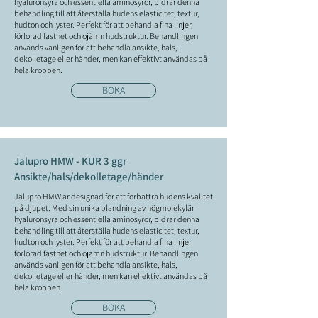
hyaluronsyra och essentiella aminosyror, bidrar denna
behandling till att återställa hudens elasticitet, textur,
hudton och lyster. Perfekt för att behandla fina linjer,
förlorad fasthet och ojämn hudstruktur. Behandlingen
används vanligen för att behandla ansikte, hals,
dekolletage eller händer, men kan effektivt användas på
hela kroppen.
BOKA
Jalupro HMW - KUR 3 ggr
Ansikte/hals/dekolletage/händer
Jalupro HMW är designad för att förbättra hudens kvalitet
på djupet. Med sin unika blandning av högmolekylär
hyaluronsyra och essentiella aminosyror, bidrar denna
behandling till att återställa hudens elasticitet, textur,
hudton och lyster. Perfekt för att behandla fina linjer,
förlorad fasthet och ojämn hudstruktur. Behandlingen
används vanligen för att behandla ansikte, hals,
dekolletage eller händer, men kan effektivt användas på
hela kroppen.
BOKA