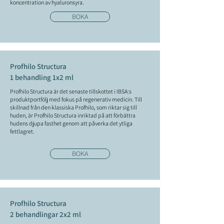
koncentration av hyaluronsyra.
BOKA
Profhilo Structura
1 behandling 1x2 ml
Profhilo Structura är det senaste tillskottet i IBSA:s
produktportfölj med fokus på regenerativ medicin. Till
skillnad från den klassiska Profhilo, som riktar sig till
huden, är Profhilo Structura inriktad på att förbättra
hudens djupa fasthet genom att påverka det ytliga
fettlagret.
BOKA
Profhilo Structura
2 behandlingar 2x2 ml