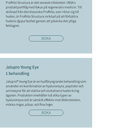
Profhilo Structura är det senaste tillskottet i IBSA:s
produktportfölj med fokus på regenerativ medicin. Till
skillnad från den klassiska Profhilo, som riktar sig till
huden, är Profhilo Structura inriktad på att förbättra
hudens djupa fasthet genom att påverka det ytliga
fettlagret.
BOKA
Jalupro Young Eye
1 behandling
Jalupro® Young Eye är en hudföryngrande behandling som
använder en kombination av hyaluronsyra, peptider och
aminosyror för att stärka och revitalisera huden kring
ögonen. Produkten innehåller två olika typer av
hyaluronsyra och är särskilt effektiv mot ålderstecken,
mörka ringar, påsar, och fina linjer.
BOKA