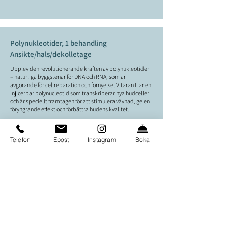
Polynukleotider, 1 behandling
Ansikte/hals/dekolletage
Upplev den revolutionerande kraften av polynukleotider
– naturliga byggstenar för DNA och RNA, som är
avgörande för cellreparation och förnyelse. Vitaran II är en
injicerbar polynucleotid som transkriberar nya hudceller
och är speciellt framtagen för att stimulera vävnad, ge en
föryngrande effekt och förbättra hudens kvalitet.
Telefon
Epost
Instagram
Boka
BOKA
Polynukleotider, KUR 3 ggr
Ansikte/hals/dekolletage
Upplev den revolutionerande kraften av polynukleotider