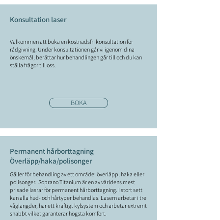
Konsultation laser
Välkommen att boka en kostnadsfri konsultation för
rådgivning. Under konsultationen går vi igenom dina
önskemål, berättar hur behandlingen går till och du kan
ställa frågor till oss.
BOKA
Permanent hårborttagning
Överläpp/haka/polisonger
Gäller för behandling av ett område: överläpp, haka eller
polisonger. Soprano Titanium är en av världens mest
prisade lasrar för permanent hårborttagning. I stort sett
kan alla hud- och hårtyper behandlas. Lasern arbetar i tre
våglängder, har ett kraftigt kylsystem och arbetar extremt
snabbt vilket garanterar högsta komfort.