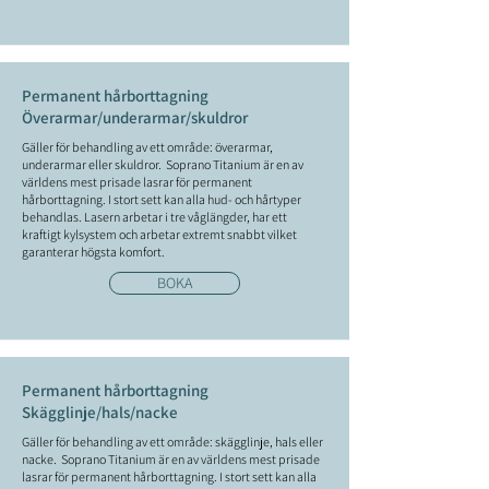
Permanent hårborttagning
Överarmar/underarmar/skuldror
Gäller för behandling av ett område: överarmar,
underarmar eller skuldror. Soprano Titanium
är en av
världens mest prisade lasrar för permanent
hårborttagning. I stort sett kan alla hud- och hårtyper
behandlas. Lasern arbetar i tre våglängder, har ett
kraftigt kylsystem och arbetar extremt snabbt vilket
garanterar högsta komfort.
BOKA
Permanent hårborttagning
Skägglinje/hals/nacke
Gäller för behandling av ett område: skägglinje, hals eller
nacke. Soprano Titanium
är en av världens mest prisade
lasrar för permanent hårborttagning. I stort sett kan alla