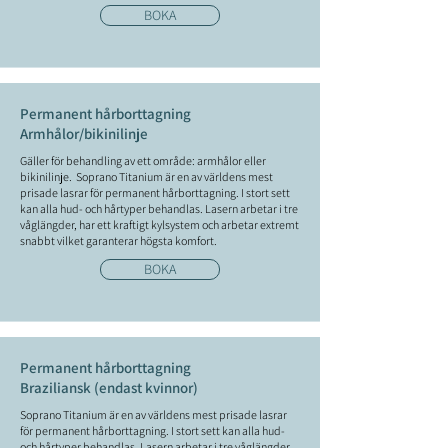
BOKA
Permanent hårborttagning
Armhålor/bikinilinje
Gäller för behandling av ett område: armhålor eller
bikinilinje. Soprano Titanium
är en av världens mest
prisade lasrar för permanent hårborttagning. I stort sett
kan alla hud- och hårtyper behandlas. Lasern arbetar i tre
våglängder, har ett kraftigt kylsystem och arbetar extremt
snabbt vilket garanterar högsta komfort.
BOKA
Permanent hårborttagning
Braziliansk (endast kvinnor)
Soprano Titanium
är en av världens mest prisade lasrar
för permanent hårborttagning. I stort sett kan alla hud-
och hårtyper behandlas. Lasern arbetar i tre våglängder,