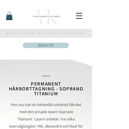
BEAUTY | SKINCARE | LASER | ESTHETICS
BOKA TID
__
PERMANENT
HÅRBORTTAGNING - SOPRANO
TITANIUM
Hos oss kan du behandla oönskad hårväxt
med den prisade lasern Soprano
Titanium!
Lasern arbetar i tre olika
laservåglängder, YAG, Alexandrit och Diod för