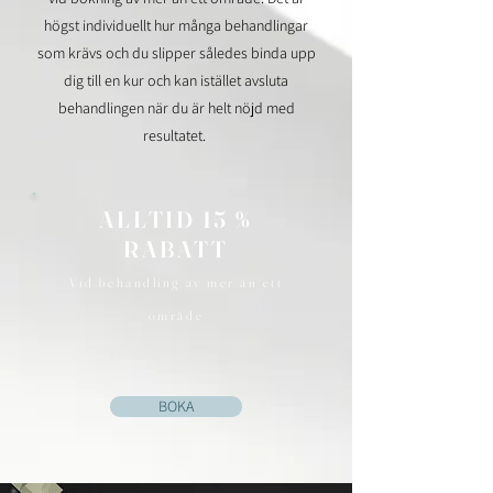
högst individuellt hur många behandlingar
som krävs och du slipper således binda upp
dig till en kur och kan istället avsluta
behandlingen när du är helt nöjd med
resultatet.
ALLTI
D 15 %
RABATT
Vid behandling av mer än ett
område
BOKA