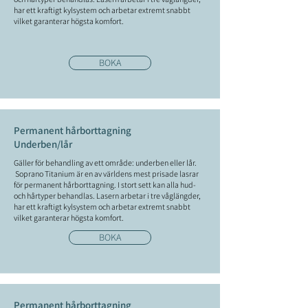
har ett kraftigt kylsystem och arbetar extremt snabbt
vilket garanterar högsta komfort.
BOKA
Permanent hårborttagning
Underben/lår
Gäller för behandling av ett område: underben eller lår.
Soprano Titanium
är en av världens mest prisade lasrar
för permanent hårborttagning. I stort sett kan alla hud-
och hårtyper behandlas. Lasern arbetar i tre våglängder,
har ett kraftigt kylsystem och arbetar extremt snabbt
vilket garanterar högsta komfort.
BOKA
Permanent hårborttagning