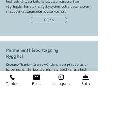
hud- och hårtyper behandlas. Lasern arbetar i tre
våglängder, har ett kraftigt kylsystem och arbetar extremt
snabbt vilket garanterar högsta komfort.
BOKA
Permanent hårborttagning
Rygg hel
Soprano Titanium
är en av världens mest prisade lasrar
för permanent hårborttagning. I stort sett kan alla hud-
och hårtyper behandlas. Lasern arbetar i tre våglängder,
har ett kraftigt kylsystem och arbetar extremt snabbt
Telefon
Epost
Instagram
Boka
vilket garanterar högsta komfort.
BOKA
Permanent hårborttagning